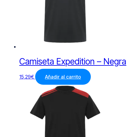
Camiseta Expedition – Negra
15,29
€
Añadir al carrito