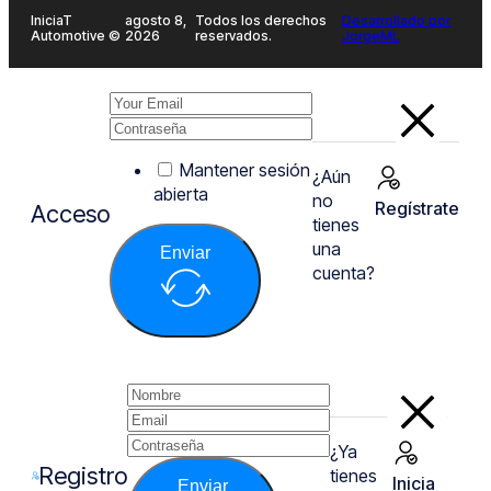
IniciaT
agosto 8,
Todos los derechos
Desarrollado por
Automotive ©
2026
reservados.
JorgeML
Mantener sesión
¿Aún
abierta
no
Regístrate
Acceso
tienes
una
Enviar
cuenta?
¿Ya
Registro
tienes
Inicia
Enviar