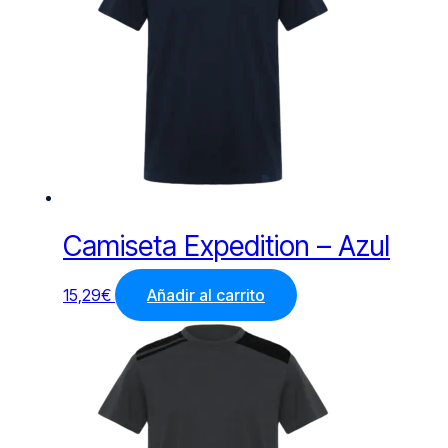
Camiseta Expedition – Azul
15,29
€
Añadir al carrito