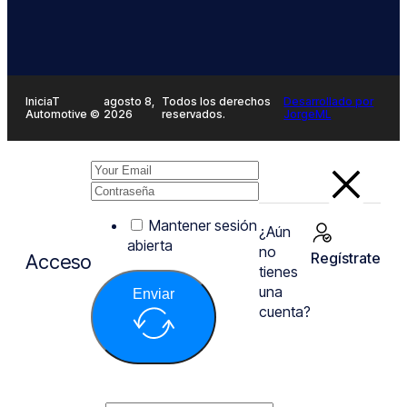
IniciaT
agosto 8,
Todos los derechos
Desarrollado por
Automotive ©
2026
reservados.
JorgeML
Mantener sesión
¿Aún
abierta
no
Regístrate
Acceso
tienes
una
Enviar
cuenta?