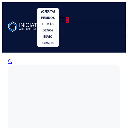
¡OFERTA!
PEDIDOS
0
DE MÁS
No hay productos en el carrito.
DE 50€
ENVÍO
GRATIS
🔍