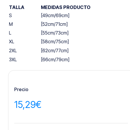
TALLA
MEDIDAS PRODUCTO
S
[49cm/69cm]
M
[52cm/71cm]
L
[55cm/73cm]
XL
[58cm/75cm]
2XL
[62cm/77cm]
3XL
[66cm/79cm]
Precio
15,29
€