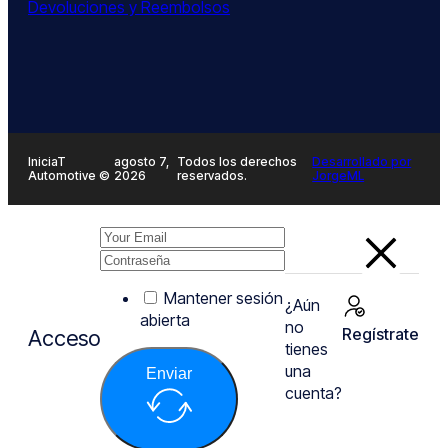
Devoluciones y Reembolsos
IniciaT
agosto 7,
Todos los derechos
Desarrollado por
Automotive ©
2026
reservados.
JorgeML
Mantener sesión
¿Aún
abierta
no
Regístrate
Acceso
tienes
una
Enviar
cuenta?