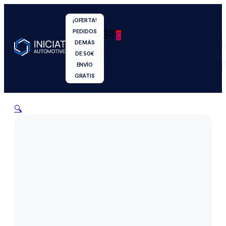
¡OFERTA!
PEDIDOS
0
DE MÁS
No hay productos en el carrito.
DE 50€
ENVÍO
GRATIS
🔍