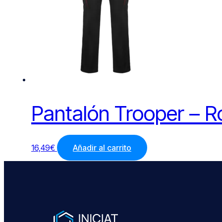
Pantalón Trooper – R
16,49
€
Añadir al carrito