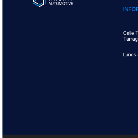
INFO
Calle 
Tarrag
Lunes 
[gtrans